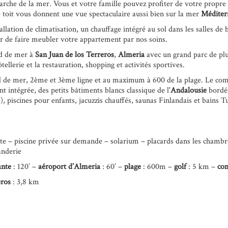
arche de la mer. Vous et votre famille pouvez profiter de votre propre j
le toit vous donnent une vue spectaculaire aussi bien sur la mer
Méditer
llation de climatisation, un chauffage intégré au sol dans les salles de 
r de faire meubler votre appartement par nos soins.
rd de mer à
San Juan de los Terreros
,
Almeria
avec un grand parc de pl
llerie et la restauration, shopping et activités sportives.
rd de mer, 2ème et 3ème ligne et au maximum à 600 de la plage. Le co
 intégrée, des petits bâtiments blancs classique de l'
Andalousie
bordés
, piscines pour enfants, jacuzzis chauffés, saunas Finlandais et bains Tu
rte – piscine privée sur demande – solarium – placards dans les chambr
anderie
ante
: 120’ –
aéroport d’Almeria
: 60’ –
plage
: 600m –
golf
: 5 km –
co
eros
: 3,8 km