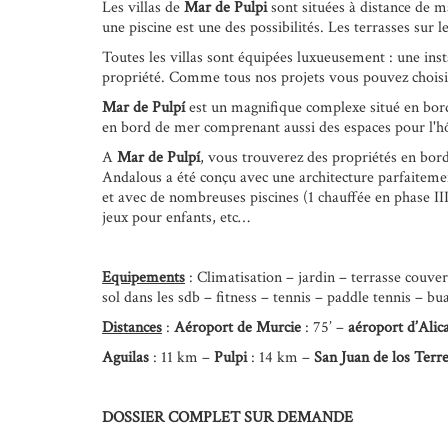
Les villas de
Mar de Pulpi
sont situées à distance de m
une piscine est une des possibilités. Les terrasses sur 
Toutes les villas sont équipées luxueusement : une insta
propriété. Comme tous nos projets vous pouvez choisi
Mar de Pulpí
est un magnifique complexe situé en bo
en bord de mer comprenant aussi des espaces pour l'hôte
A
Mar de Pulpí
, vous trouverez des propriétés en bo
Andalous a été conçu avec une architecture parfaitement
et avec de nombreuses piscines (1 chauffée en phase III)
jeux pour enfants, etc…
Equipements
: Climatisation – jardin – terrasse couve
sol dans les sdb – fitness – tennis – paddle tennis – bu
Distances
:
Aéroport de
Murcie
: 75’ –
aéroport d’Alic
Aguilas
: 11 km –
Pulpi
: 14 km –
San Juan de los Terr
DOSSIER COMPLET SUR DEMANDE