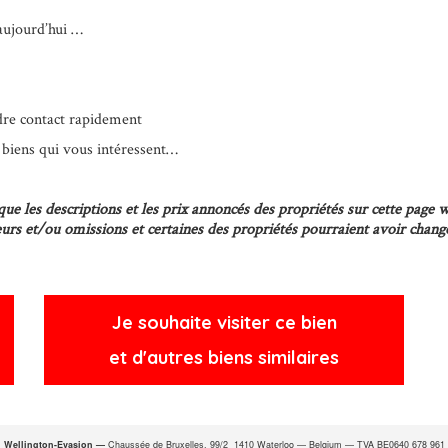
aujourd’hui …
ndre contact rapidement
s biens qui vous intéressent…
e les descriptions et les prix annoncés des propriétés sur cette page w
reurs et/ou omissions et certaines des propriétés pourraient avoir cha
Je souhaite visiter ce bien
et d'autres biens similaires
Wellington-Evasion —
Chaussée de Bruxelles, 99/2 1410 Waterloo — Belgium — TVA BE0640 678 961