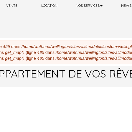
VENTE
LOCATION
NOS SERVICES
NEWS
ne
455
dans
/home/wufhnua/wellington/sites/all/modules/custom/welling
ans
get_map()
(ligne
465
dans
/home/wufhnua/wellington/sites/all/modu
ans
get_map()
(ligne
465
dans
/home/wufhnua/wellington/sites/all/modu
PPARTEMENT DE VOS RÊVES 