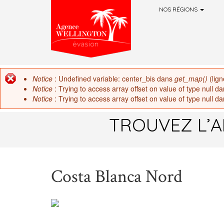
NOS RÉGIONS
Aller au contenu principal
Notice
: Undefined variable: center_bis dans
get_map()
(lig
Message d'erreur
Notice
: Trying to access array offset on value of type null d
Notice
: Trying to access array offset on value of type null d
TROUVEZ L’A
Costa Blanca Nord